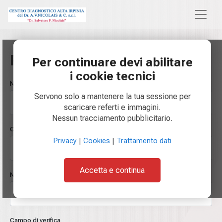
Reset della Password
Per continuare devi abilitare
i cookie tecnici
Nome (in maiuscolo)
Servono solo a mantenere la tua sessione per
scaricare referti e immagini.
Nessun tracciamento pubblicitario.
Cognome (in maiuscolo)
Privacy
|
Cookies
|
Trattamento dati
Accetta e continua
Numero di Telefono
Campo di verifica