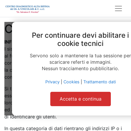
Cookies
Per continuare devi abilitare i
INFORMATIVA SUI COOKIES
cookie tecnici
I sistemi informatici e le procedure software preposte
Servono solo a mantenere la tua sessione per
al funzionamento di questo sito web acquisiscono, nel
scaricare referti e immagini.
corso del loro normale esercizio, alcuni dati personali
Nessun tracciamento pubblicitario.
la cui trasmissione è implicita nell’uso dei protocolli di
comunicazione di Internet.
Privacy
|
Cookies
|
Trattamento dati
Si tratta di informazioni che non sono raccolte per
essere associate a interessati identificati, ma che per
Accetta e continua
loro stessa natura potrebbero, attraverso elaborazioni
ed associazioni con dati detenuti da terzi, permettere
di identificare gli utenti.
In questa categoria di dati rientrano gli indirizzi IP o i